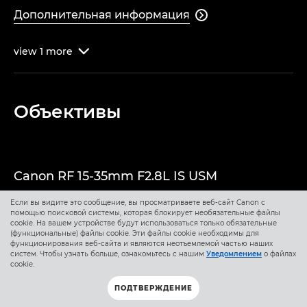
Дополнительная информация

view
1
more

Объективы
Canon RF 15-35mm F2.8L IS USM
Если вы видите это сообщение, вы просматриваете веб-сайт Canon с
Сверхширокий и сверхчеткий объектив с оптическим
помощью поисковой системы, которая блокирует необязательные файлы
качеством L-серии и стабилизацией изображения,
cookie. На вашем устройстве будут использоваться только обязательные
эквивалентной 5 ступеням экспозиции, для
(функциональные) файлы cookie. Эти файлы cookie необходимы для
функционирования веб-сайта и являются неотъемлемой частью наших
динамической съемки даже в ограниченном
систем. Чтобы узнать больше, ознакомьтесь с нашим
Уведомлением
о файлах
пространстве. «Я использую сверхширокоугольный
cookie.
объектив, когда снимаю людей в их домах, потому что
ПОДТВЕРЖДЕНИЕ
чаще всего комнаты в них достаточно маленькие, —
объясняет Жером. — Благодаря ему я также могу