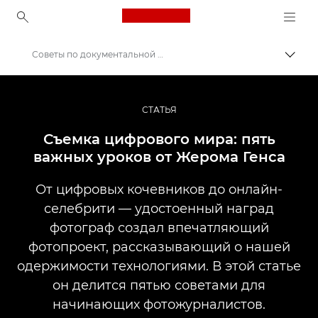
Canon Logo, back to ho
Советы по документальной фотосъемке
Пере
Canon
Профессиональная фото- и видеосъемка
СТАТЬЯ
Истории
Съемка цифрового мира: пять
важных уроков от Жерома Генса
От цифровых кочевников до онлайн-
селебрити — удостоенный наград
фотограф создал впечатляющий
фотопроект, рассказывающий о нашей
одержимости технологиями. В этой статье
он делится пятью советами для
начинающих фотожурналистов.