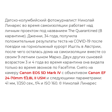
Датско-колумбийский фотожурналист Николай
Линарес во время самоизоляции работает над
личным проектом под названием The Quarantined (В
карантине). Дженни, 34 года, получила
положительные результаты теста на COVID-19 после
поездки на горнолыжный курорт Ишгль в Австрии,
после чего осталась дома на самоизоляции вместе со
своим 9-летним сыном Марко. Двух других сыновей
возрастом 3 и 4 года во время карантина она видела
только во время звонков по FaceTime. Снято на
камеру
Canon EOS 5D Mark IV
с объективом
Canon EF
24-70mm f/2.8L II USM
и следующими параметрами:
41 мм, 1/250 сек., f/4 и ISO 160. © Николай Линарес