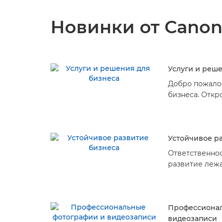
Новинки от Cano
Услуги и реш
Добро пожалов
бизнеса. Откр
широкую лине
бизнеса, учи
потребности. 
вариант!
Устойчивое р
Ответственнос
развитие леж
деятельности.
Canon в облас
могут помочь 
Профессионал
видеозаписи