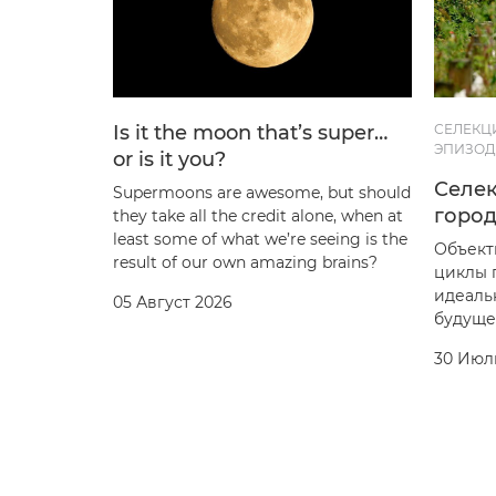
Is it the moon that’s super…
СЕЛЕКЦ
ЭПИЗОД 
or is it you?
Селе
Supermoons are awesome, but should
горо
they take all the credit alone, when at
least some of what we’re seeing is the
Объект
result of our own amazing brains?
циклы 
идеаль
05 Август 2026
будуще
30 Июл