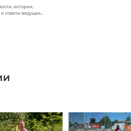
ости, истории,
 и советы ведущих
графов и режиссеров.
ии