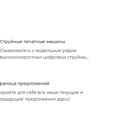
Струйные печатные машины
Ознакомьтесь с модельным рядом
высокоскоростных цифровых струйных
печатных машин Canon для
производственной печати. Откройте
для себя универсальные и надежные
траница предложений
решения для высококачественной
печати от лидера рынка
кройте для себя все наши текущие и
едыдущие предложения здесь!