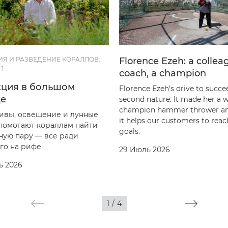
ИЯ И РАЗВЕДЕНИЕ КОРАЛЛОВ:
Florence Ezeh: a collea
1
coach, a champion
кция в большом
Florence Ezeh’s drive to succe
де
second nature. It made her a 
champion hammer thrower a
ивы, освещение и лунные
it helps our customers to reac
помогают кораллам найти
goals.
ную пару — все ради
го на рифе
29 Июль 2026
ь 2026
1
/
4