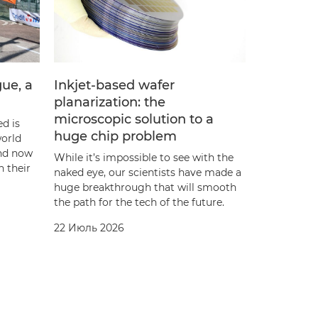
gue, a
Inkjet-based wafer
Crossing
planarization: the
Canon
microscopic solution to a
ed is
Life is neve
huge chip problem
world
circumstan
nd now
and Geraldi
While it’s impossible to see with the
h their
welcome at 
naked eye, our scientists have made a
huge breakthrough that will smooth
15 Июль 20
the path for the tech of the future.
22 Июль 2026