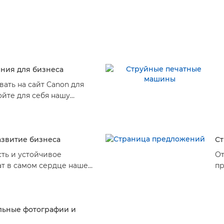
n
ения для бизнеса
ать на сайт Canon для
ойте для себя нашу
йку услуг и решений для
тывающих ваши особые
Найдите себе идеальный
азвитие бизнеса
С
ть и устойчивое
От
ат в самом сердце нашей
пр
 Узнайте, как инициативы
ти устойчивого развития
вашему бизнесу.
ьные фотографии и