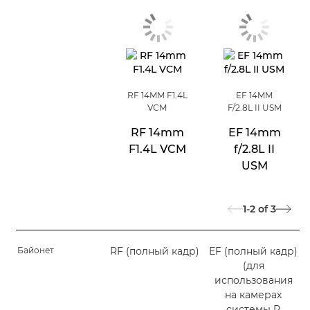
RF 14MM F1.4L
EF 14MM
VCM
F/2.8L II USM
RF 14mm
EF 14mm
F1.4L VCM
f/2.8L II
USM
1-2
of
3
Байонет
RF (полный кадр)
EF (полный кадр)
(для
использования
на камерах
системы R