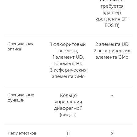
требуется
адаптер
крепления EF-
EOS R)
Специальная
1 флюоритовый
2 элемента UD
оптика
элемент,
2 асферических
1 элемент UD,
элемента GMo
1 элемент BR,
3 асферических
элемента GMo
Специальные
Кольцо
-
функции
управления
диафрагмой
(видео)
Нет. лепестков
11
6