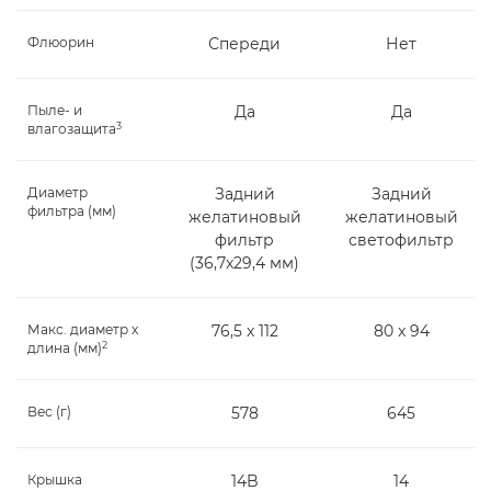
Флюорин
Спереди
Нет
Пыле- и
Да
Да
3
влагозащита
Диаметр
Задний
Задний
фильтра (мм)
желатиновый
желатиновый
фильтр
светофильтр
(36,7x29,4 мм)
Макс. диаметр x
76,5 x 112
80 x 94
2
длина (мм)
Вес (г)
578
645
Крышка
14B
14