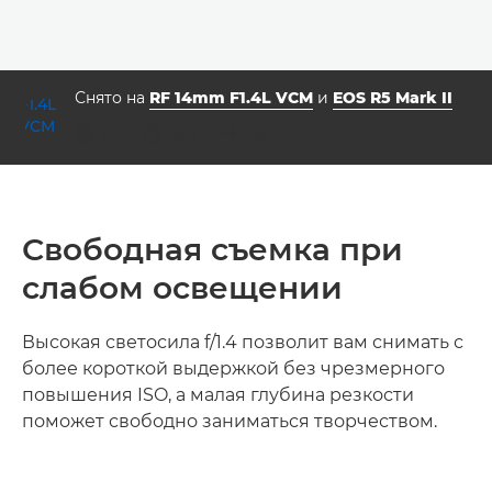
Снято на
RF 14mm F1.4L VCM
и
EOS R5 Mark II
диафрагма
выдержка
ISO



f/7.1
20.0
500
Свободная съемка при
слабом освещении
Высокая светосила f/1.4 позволит вам снимать с
более короткой выдержкой без чрезмерного
повышения ISO, а малая глубина резкости
поможет свободно заниматься творчеством.