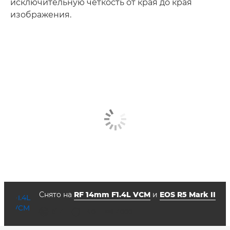
исключительную четкость от края до края
изображения.
Снято на
RF 14mm F1.4L VCM
и
EOS R5 Mark II
диафрагма
выдержка
ISO



f/1.4
13.0
4000