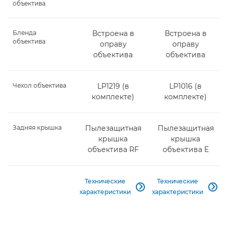
объектива
Бленда
Встроена в
Встроена в
объектива
оправу
оправу
объектива
объектива
Чехол объектива
LP1219 (в
LP1016 (в
комплекте)
комплекте)
Задняя крышка
Пылезащитная
Пылезащитная
крышка
крышка
объектива RF
объектива E
Технические
Технические


характеристики
характеристики