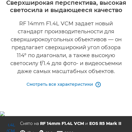
Сверхширокая перспектива, высокая
светосила и выдающееся качество
Галерея
RF 14mm F1.4L VCM задает новый
стандарт производительности для
сверхширокоугольных объективов — он
предлагает сверхширокий угол обзора
114° по диагонали, а также высокую
светосилу f/1.4 для фото- и видеосъемки
даже самых масштабных объектов.
Смотреть все характеристики

Снято на
RF 14mm F1.4L VCM
и
EOS R5 Mark II