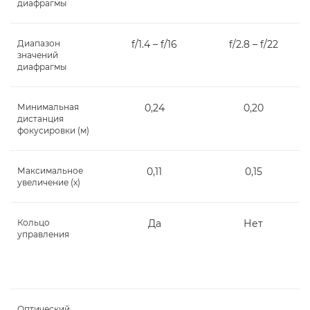
диафрагмы
Диапазон
f/1.4 – f/16
f/2.8 – f/22
значений
диафрагмы
Минимальная
0,24
0,20
дистанция
фокусировки (м)
Максимальное
0,11
0,15
увеличение (x)
Кольцо
Да
Нет
управления
Оптический