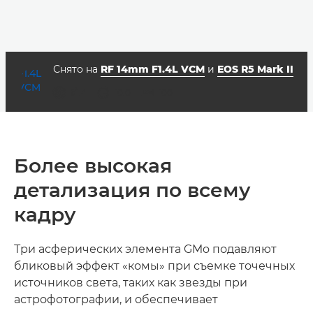
Снято на
RF 14mm F1.4L VCM
и
EOS R5 Mark II
диафрагма
выдержка
ISO



f/1.4
10.0
100
Более высокая
детализация по всему
кадру
Три асферических элемента GMo подавляют
бликовый эффект «комы» при съемке точечных
источников света, таких как звезды при
астрофотографии, и обеспечивает