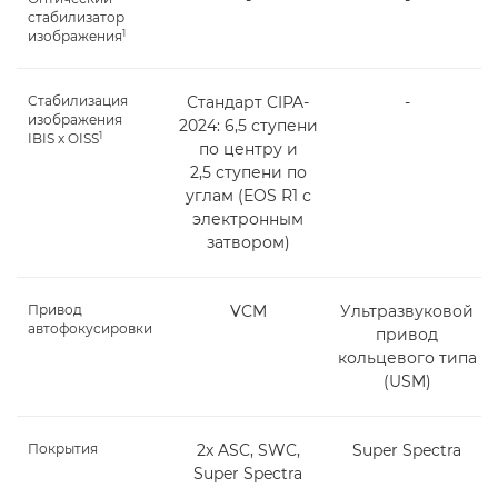
-
-
стабилизатор
1
изображения
Стабилизация
Стандарт CIPA-
-
изображения
2024: 6,5 ступени
1
IBIS x OISS
по центру и
2,5 ступени по
углам (EOS R1 с
электронным
затвором)
Привод
VCM
Ультразвуковой
автофокусировки
привод
кольцевого типа
(USM)
Покрытия
2x ASC, SWC,
Super Spectra
Super Spectra