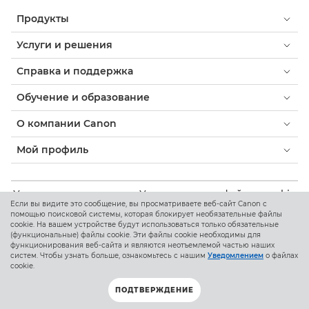
Продукты
Услуги и решения
Справка и поддержка
Обучение и образование
О компании Canon
Мой профиль
Условия использования
Уведомление о файлах cookie
Если вы видите это сообщение, вы просматриваете веб-сайт Canon с
Доступность
Конфиденциальность
помощью поисковой системы, которая блокирует необязательные файлы
Заявление о современном рабстве (PDF)
cookie. На вашем устройстве будут использоваться только обязательные
(функциональные) файлы cookie. Эти файлы cookie необходимы для
Потребитель: где купить
Бизнес: где купить
функционирования веб-сайта и являются неотъемлемой частью наших
Параметры файлов cookie
систем. Чтобы узнать больше, ознакомьтесь с нашим
Уведомлением
о файлах
cookie.
ПОДТВЕРЖДЕНИЕ
Canon Kazakhstan