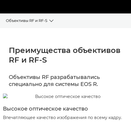
Объективы RF и RF-S
ПРЕИМУЩЕСТВА
Преимущества объективов
ИНСТРУМЕНТ ВЫБОРА ОБЪЕКТИВА
RF и RF-S
ЛИНЕЙКА ОБЪЕКТИВОВ RF и RF-S
Объективы RF разрабатывались
СОВМЕСТИМОСТЬ ОБЪЕКТИВОВ
специально для системы EOS R.
ЭКСТЕНДЕРЫ
Высокое оптическое качество
Впечатляющее качество изображения по всему кадру.