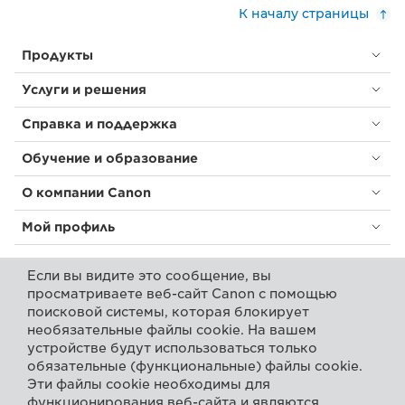
К началу страницы
Продукты
Услуги и решения
Справка и поддержка
Обучение и образование
О компании Canon
Мой профиль
Если вы видите это сообщение, вы
Условия использования
Уведомление о файлах cookie
просматриваете веб-сайт Canon с помощью
Доступность
Конфиденциальность
поисковой системы, которая блокирует
Заявление о современном рабстве (PDF)
необязательные файлы cookie. На вашем
Потребитель: где купить
Бизнес: где купить
устройстве будут использоваться только
Параметры файлов cookie
обязательные (функциональные) файлы cookie.
Эти файлы cookie необходимы для
функционирования веб-сайта и являются