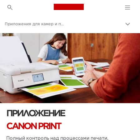
Canon Logo, back to h
Приложения для камер и принтеров Canon
Пере
цепо
Canon
ПРИЛОЖЕНИЕ
CANON PRINT
Полный контроль над процессами печати,