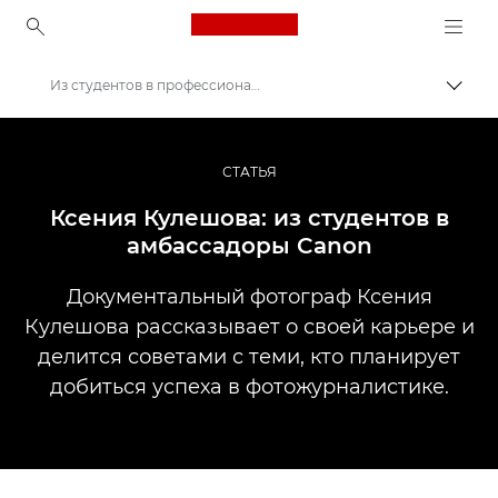
Canon Logo, back to ho
Из студентов в профессиональные фотографы
Пере
Canon
Профессиональная фото- и видеосъемка
СТАТЬЯ
Истории
Ксения Кулешова: из студентов в
амбассадоры Canon
Документальный фотограф Ксения
Кулешова рассказывает о своей карьере и
делится советами с теми, кто планирует
добиться успеха в фотожурналистике.