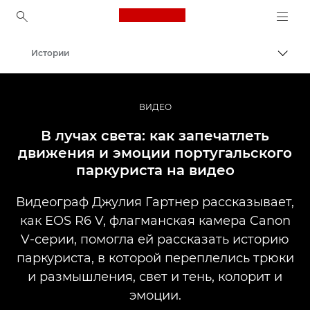
Canon Logo, back to ho
Истории
Пере
Canon
Профессиональная фото- и видеосъемка
ВИДЕО
В лучах света: как запечатлеть
движения и эмоции португальского
паркуриста на видео
Видеограф Джулия Гартнер рассказывает,
как EOS R6 V, флагманская камера Canon
V-серии, помогла ей рассказать историю
паркуриста, в которой переплелись трюки
и размышления, свет и тень, колорит и
эмоции.