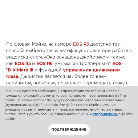
По словам Майка, на камере
EOS R3
доступно три
способа выбрать точку автофокусировки при работе с
видоискателем. «Она оснащена джойстиком, так же
как
EOS R5
и
EOS R6
, умным контроллером от
EOS-
1D X Mark III
и функцией
управления движением
глаза
. Джойстик является наиболее точным
вариантом, поскольку позволяет перемещать точку с
небольшим интервалом, переключаясь между
Если вы видите это сообщение, вы просматриваете веб-сайт Canon с
соседними точками автофокусировки. Однако
помощью поисковой системы, которая блокирует необязательные файлы
cookie. На вашем устройстве будут использоваться только обязательные
управление движением глаза позволяет мгновенно
(функциональные) файлы cookie. Эти файлы cookie необходимы для
переключаться между объектами».
функционирования веб-сайта и являются неотъемлемой частью наших
систем. Чтобы узнать больше, ознакомьтесь с нашим
Уведомлением
о файлах
cookie.
ПОДТВЕРЖДЕНИЕ