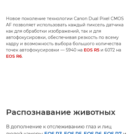
Новое поколение технологии Canon Dual Pixel CMOS
AF позволяет использовать каждый пиксель датчика
как для обработки изображений, так и для
автофокусировки, обеспечивая резкость по всему
кадру и возможность выбора большого количества
точек автофокусировки — 5940 на
EOS R5
и 6072 на
EOS R6
.
Распознавание животных
В дополнение к отслеживанию глаз и лиц
людей камеры
EOS R3
,
EOS R5
,
EOS R6
,
EOS R7
и