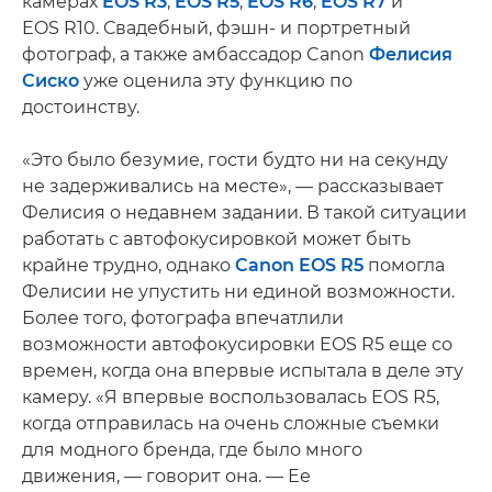
камерах
EOS R3
,
EOS R5
,
EOS R6
,
EOS R7
и
EOS R10. Свадебный, фэшн- и портретный
фотограф, а также амбассадор Canon
Фелисия
Сиско
уже оценила эту функцию по
достоинству.
«Это было безумие, гости будто ни на секунду
не задерживались на месте», — рассказывает
Фелисия о недавнем задании. В такой ситуации
работать с автофокусировкой может быть
крайне трудно, однако
Canon EOS R5
помогла
Фелисии не упустить ни единой возможности.
Более того, фотографа впечатлили
возможности автофокусировки EOS R5 еще со
времен, когда она впервые испытала в деле эту
камеру. «Я впервые воспользовалась EOS R5,
когда отправилась на очень сложные съемки
для модного бренда, где было много
движения, — говорит она. — Ее