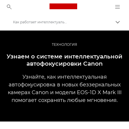
Canon Logo, back to ho
Как работает интеллектуальная автофокусировка
Пере
Canon
Профессиональная фото- и видеосъемка
ТЕХНОЛОГИЯ
Истории
Узнаем о системе интеллектуальной
автофокусировки Canon
Узнайте, как интеллектуальная
автофокусировка в новых беззеркальных
камерах Canon и модели EOS-1D X Mark III
помогает сохранять любые мгновения.