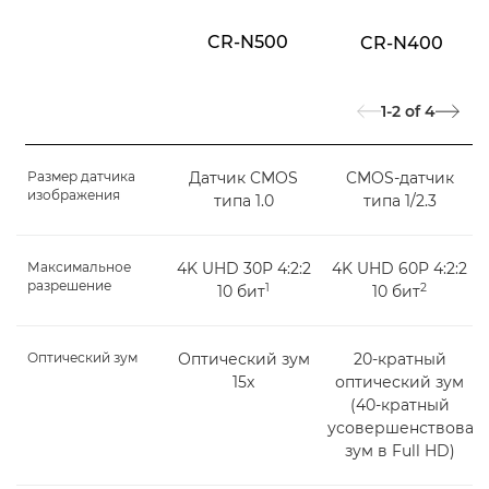
CR-N500
CR-N400
1-2
of
4
Размер датчика
Датчик CMOS
CMOS-датчик
изображения
типа 1.0
типа 1/2.3
Максимальное
4K UHD 30P 4:2:2
4K UHD 60P 4:2:2
разрешение
1
2
10 бит
10 бит
Оптический зум
Оптический зум
20-кратный
15x
оптический зум
(40-кратный
усовершенствован
зум в Full HD)