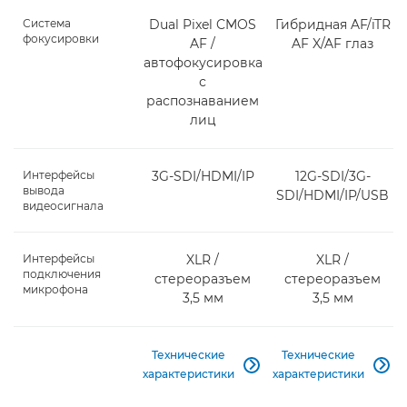
Система
Dual Pixel CMOS
Гибридная AF/iTR
фокусировки
AF /
AF X/AF глаз
автофокусировка
с
распознаванием
лиц
Интерфейсы
3G-SDI/HDMI/IP
12G-SDI/3G-
вывода
SDI/HDMI/IP/USB
видеосигнала
Интерфейсы
XLR /
XLR /
подключения
стереоразъем
стереоразъем
микрофона
3,5 мм
3,5 мм
Технические
Технические


характеристики
характеристики