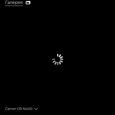
Галерея

Галерея
Canon CR-N400
Toggle breadcrumbs