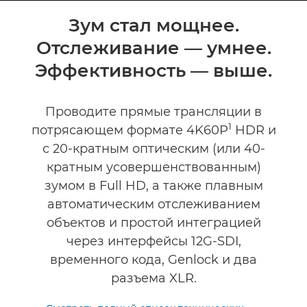
Общая информация
Зум стал мощнее.
Отслеживание — умнее.
Технические характеристики
Эффективность — выше.
Проводите прямые трансляции в
1
потрясающем формате 4K60P
HDR и
с 20-кратным оптическим (или 40-
кратным усовершенствованным)
зумом в Full HD, а также плавным
автоматическим отслеживанием
объектов и простой интеграцией
через интерфейсы 12G-SDI,
временного кода, Genlock и два
разъема XLR.