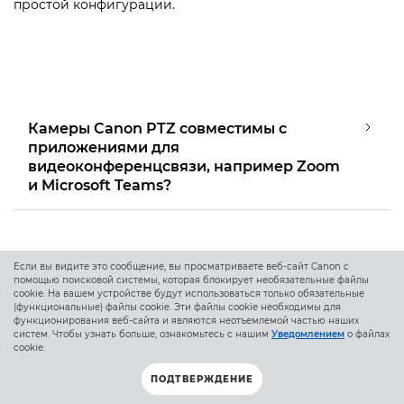
простой конфигурации.
Камеры Canon PTZ совместимы с
приложениями для
видеоконференцсвязи, например Zoom
и Microsoft Teams?
Если вы видите это сообщение, вы просматриваете веб-сайт Canon с
Да. При подключении через USB или совместимые
помощью поисковой системы, которая блокирует необязательные файлы
кодировщики камеры Canon PTZ можно использовать с
cookie. На вашем устройстве будут использоваться только обязательные
(функциональные) файлы cookie. Эти файлы cookie необходимы для
популярными платформами для ВКС — они обеспечат
функционирования веб-сайта и являются неотъемлемой частью наших
высокое качество видео для цифровых совещаний и
систем. Чтобы узнать больше, ознакомьтесь с нашим
Уведомлением
о файлах
учебных занятий.
cookie.
ПОДТВЕРЖДЕНИЕ