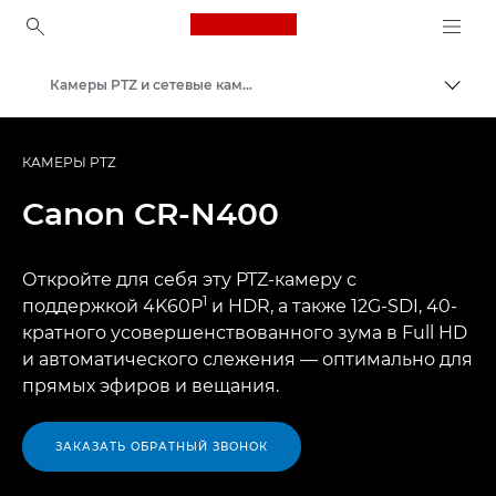
Canon Logo, back to ho
Камеры PTZ и сетевые камеры с удаленным управлением
Пере
Canon
КАМЕРЫ PTZ
Canon
CR-N400
Откройте для себя эту PTZ-камеру с
1
поддержкой 4K60P
и HDR, а также 12G-SDI, 40-
кратного усовершенствованного зума в Full HD
и автоматического слежения — оптимально для
прямых эфиров и вещания.
ЗАКАЗАТЬ ОБРАТНЫЙ ЗВОНОК