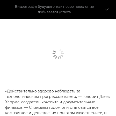
Видеографы будущего: как новое поколение
добивается успеха
О расширении границ
О том, как стать известным
О социальных сетях
«Действительно здорово наблюдать за
технологическим прогрессом камер, — говорит Джек
Харрис, создатель контента и документальных
фильмов. — С каждым годом они становятся все
компактнее и дешевле, но при этом качественнее, и