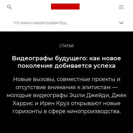
Canon Logo, back to ho
Что важно видеографам будущего?
Пере
Canon
Профессиональная фото- и видеосъемка
СТАТЬЯ
Истории
Видеографы будущего: как новое
поколение добивается успеха
Новые вызовы, совместные проекты и
отсутствие внимания к элитистам —
молодые видеографы Эшли Джейди, Джек
Харрис и Ирен Круз открывают новые
горизонты в сфере кинопроизводства.