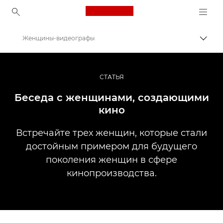
Canon Logo, back to ho
Женщины-видеографы
Пере
Canon
Профессиональная фото- и видеосъемка
СТАТЬЯ
Истории
Беседа с женщинами, создающими
кино
Встречайте трех женщин, которые стали
достойным примером для будущего
поколения женщин в сфере
кинопроизводства.