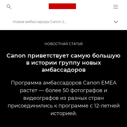
Canon Logo, back to ho
Новые амбассадоры Canon 2020
Пере
Canon
Профессиональная фото- и видеосъемка
НОВОСТНАЯ СТАТЬЯ
Новости
Canon приветствует самую большую
в истории группу новых
амбассадоров
Программа амбассадоров Canon EMEA
растет — более 50 фотографов и
видеографов из разных стран
присоединились к программе с 12-летней
историей.