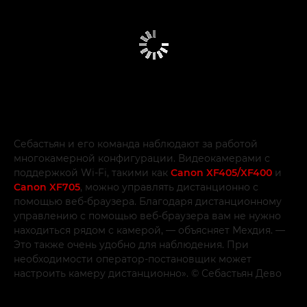
Себастьян и его команда наблюдают за работой
многокамерной конфигурации. Видеокамерами с
поддержкой Wi-Fi, такими как
Canon XF405/XF400
и
Canon XF705
, можно управлять дистанционно с
помощью веб-браузера. Благодаря дистанционному
управлению с помощью веб-браузера вам не нужно
находиться рядом с камерой, — объясняет Мехдия. —
Это также очень удобно для наблюдения. При
необходимости оператор-постановщик может
настроить камеру дистанционно». © Себастьян Дево