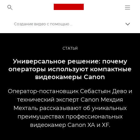
Canon Logo, back to ho
Создание видео с помощью видеокамер Canon
Пере
Canon
Профессиональная фото- и видеосъемка
СТАТЬЯ
Истории
Универсальное решение: почему
операторы используют компактные
видеокамеры Canon
Оператор-постановщик Себастьян Дево и
технический эксперт Canon Мехдия
Мехталь рассказывают об уникальных
преимуществах профессиональных
видеокамер Canon XA и XF.