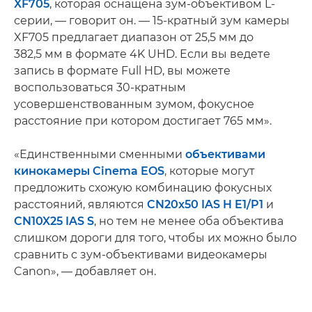
XF705
, которая оснащена зум-объективом L-
серии, — говорит он. — 15-кратный зум камеры
XF705 предлагает диапазон от 25,5 мм до
382,5 мм в формате 4K UHD. Если вы ведете
запись в формате Full HD, вы можете
воспользоваться 30-кратным
усовершенствованным зумом, фокусное
расстояние при котором достигает 765 мм».
«Единственными сменными
объективами
кинокамеры Cinema EOS
, которые могут
предложить схожую комбинацию фокусных
расстояний, являются
CN20x50 IAS H E1/P1
и
CN10X25 IAS S
, но тем не менее оба объектива
слишком дороги для того, чтобы их можно было
сравнить с зум-объективами видеокамеры
Canon», — добавляет он.