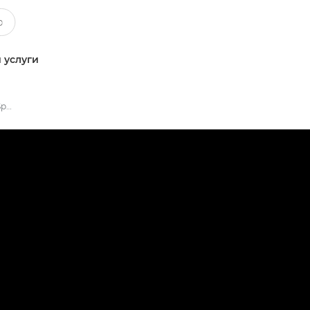
 услуги
Обновление передатчика Speedlite