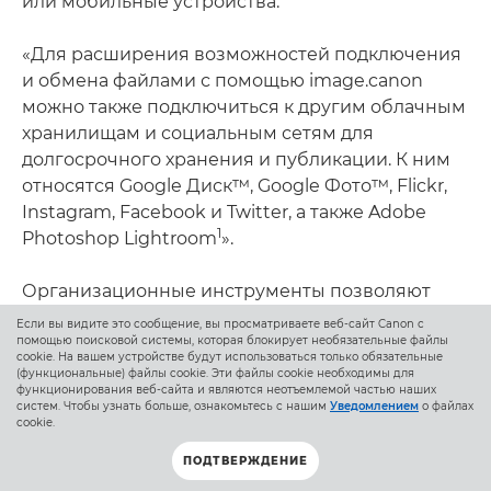
или мобильные устройства.
«Для расширения возможностей подключения
и обмена файлами с помощью image.canon
можно также подключиться к другим облачным
хранилищам и социальным сетям для
долгосрочного хранения и публикации. К ним
относятся Google Диск™, Google Фото™, Flickr,
Instagram, Facebook и Twitter, а также Adobe
1
Photoshop Lightroom
».
Организационные инструменты позволяют
создавать альбомы для удобного доступа к
Если вы видите это сообщение, вы просматриваете веб-сайт Canon с
коллекциям изображений на одну тему. Кроме
помощью поисковой системы, которая блокирует необязательные файлы
cookie. На вашем устройстве будут использоваться только обязательные
того, можно сортировать изображения и видео
(функциональные) файлы cookie. Эти файлы cookie необходимы для
функционирования веб-сайта и являются неотъемлемой частью наших
по использованным камерам, типам файлов и
систем. Чтобы узнать больше, ознакомьтесь с нашим
Уведомлением
о файлах
другим параметрам для удобного облачного
cookie.
хранения и обмена.
ПОДТВЕРЖДЕНИЕ