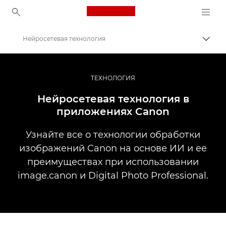
Canon Logo, back to ho
Нейросетевая технология
Пере
Canon
Профессиональная фото- и видеосъемка
ТЕХНОЛОГИЯ
Информационный банк: информационный ресурс для фотографов
Нейросетевая технология в
приложениях Canon
Узнайте все о технологии обработки
изображений Canon на основе ИИ и ее
преимуществах при использовании
image.canon и Digital Photo Professional.