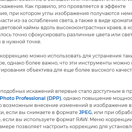
скажения. Как правило, это проявляется в эффекте
ия, при котором углы изображения получаются нем
асти из-за ослабления света, а также в виде хромат
цветовой каймы вдоль высококонтрастных краев, в к
алось точно сфокусировать различные цвета или свет
 в нужной точке.
коррекцию можно использовать для устранения так
ре, однако более важно, что эти инструменты можно
тирования объектива для еще более высокого качес
.
подобных искажений впервые стало доступным в п
 Photo Professional (DPP)
, однако повышение мощно
о возможным внесение изменений в изображение в
и, если вы снимаете в формате
JPEG
, или при обраб
, если вы используете формат RAW. Меню коррекци
камере позволяет настроить коррекцию для установ