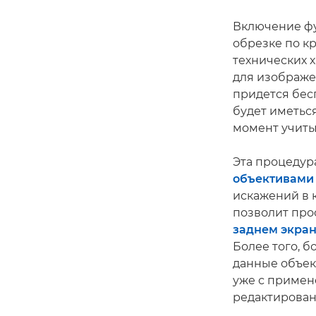
Включение фу
обрезке по к
технических х
для изображе
придется бес
будет иметься
момент учиты
Эта процедур
объективами 
искажений в 
позволит пр
заднем экра
Более того, 
данные объек
уже с примен
редактирован