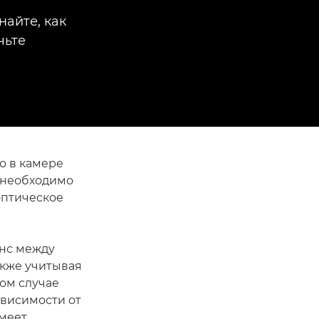
найте, как
чьте
о в камере
а необходимо
оптическое
анс между
акже учитывая
ом случае
ависимости от
меет