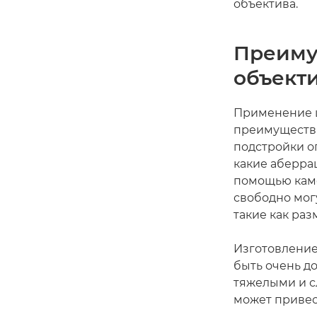
объектива.
Преиму
объект
Применение ц
преимуществ 
подстройки о
какие аберра
помощью каме
свободно мог
такие как раз
Изготовление
быть очень д
тяжелыми и с
может привес