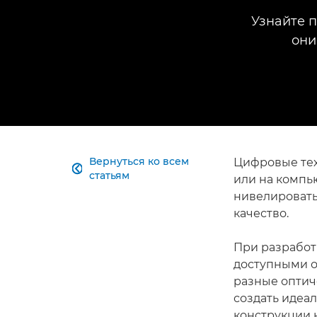
Узнайте п
они
Вернуться ко всем
Цифровые тех

статьям
или на компь
нивелировать
качество.
При разработ
доступными о
разные оптич
создать идеа
конструкции 