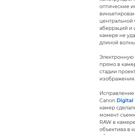
оптические и
виньетирован
центральной ч
аберраций и 
камере не уд
длиной волны
Электронную 
прямо в каме
стадии проек
изображения
Исправление 
Canon
Digital
камер сделал
момент съемк
RAW в камере
объектива в 