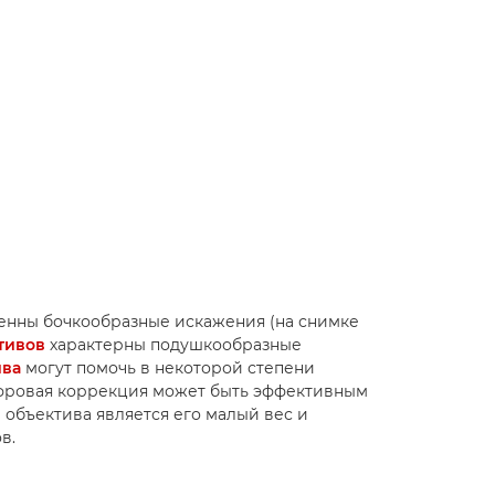
енны бочкообразные искажения (на снимке
тивов
характерны подушкообразные
ива
могут помочь в некоторой степени
ифровая коррекция может быть эффективным
объектива является его малый вес и
в.