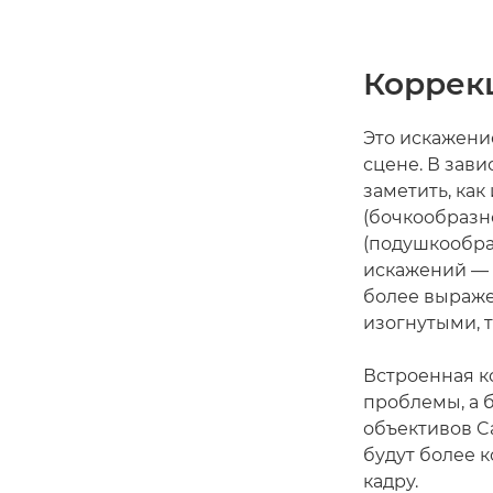
Коррек
Это искажени
сцене. В зави
заметить, ка
(бочкообразно
(подушкообра
искажений — 
более выраже
изогнутыми, т
Встроенная к
проблемы, а 
объективов C
будут более 
кадру.