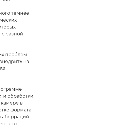
ного темнее
ических
оторых
 с разной
их проблем
 внедрить на
тва
рограмме
сти обработки
 камере в
отке формата
и аберраций
ленного