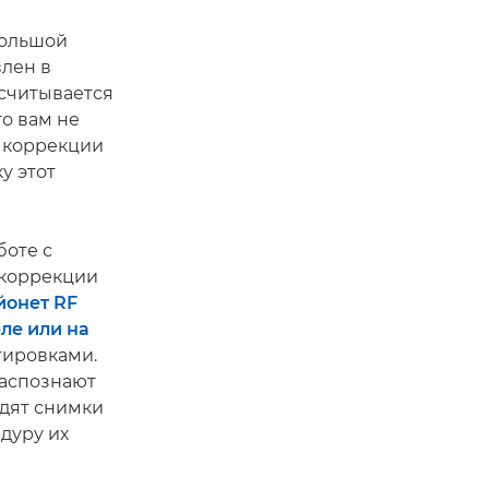
большой
влен в
ссчитывается
о вам не
» коррекции
у этот
боте с
 коррекции
йонет RF
ле или на
ировками.
распознают
одят снимки
дуру их