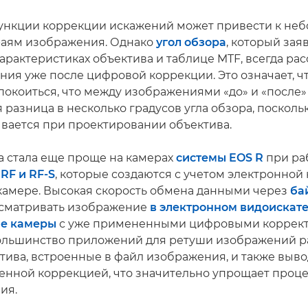
нкции коррекции искажений может привести к не
раям изображения. Однако
угол обзора
, который зая
арактеристиках объектива и таблице MTF, всегда ра
ния уже после цифровой коррекции. Это означает, чт
покоиться, что между изображениями «до» и «после
 разница в несколько градусов угла обзора, поскольк
вается при проектировании объектива.
а стала еще проще на камерах
системы EOS R
при ра
RF и RF-S
, которые создаются с учетом электронной
камере. Высокая скорость обмена данными через
ба
осматривать изображение
в электронном видоискате
не камеры
с уже примененными цифровыми коррект
большинство приложений для ретуши изображений 
тива, встроенные в файл изображения, и также выв
енной коррекцией, что значительно упрощает проце
ия.