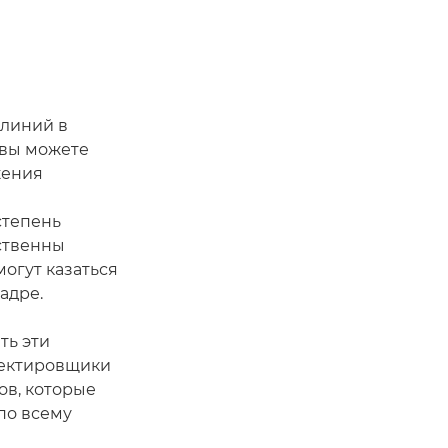
 линий в
 вы можете
жения
степень
ственны
огут казаться
адре.
ть эти
оектировщики
ов, которые
по всему