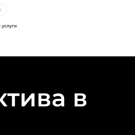
 услуги
тива в