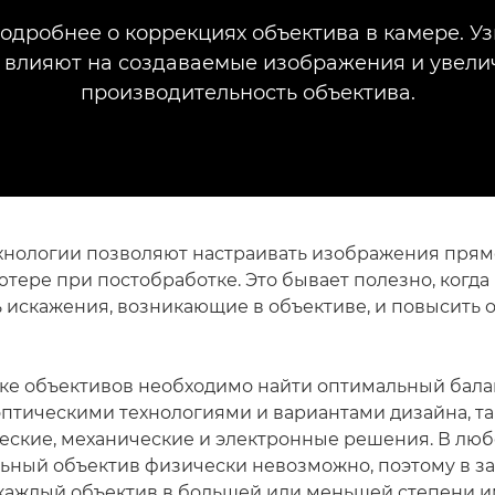
одробнее о коррекциях объектива в камере. Уз
 влияют на создаваемые изображения и увели
производительность объектива.
нологии позволяют настраивать изображения прям
ютере при постобработке. Это бывает полезно, когд
 искажения, возникающие в объективе, и повысить 
ке объективов необходимо найти оптимальный бал
птическими технологиями и вариантами дизайна, т
еские, механические и электронные решения. В люб
льный объектив физически невозможно, поэтому в з
каждый объектив в большей или меньшей степени и