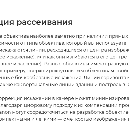
ция рассеивания
е объектива наиболее заметно при наличии прямых
симости от типа объектива, который вы используете,
к искажаются линии, расходящиеся от центра изобра
е искажение), или как они изгибаются в его центре
зное искажение). Разные объективы имеют разную 
к примеру, сверхширокоугольным объективам свой
нные бочкообразные искажения. Линии горизонта м
ак же как вертикальные линии зданий и построек в к
оррекция искажений в камере может минимизирова
благодаря цифровому подходу к их компенсации пр
anon могут сосредоточиться на разработке объектив
компактными и легкими — с четкостью изображения 