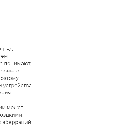
и
т ряд
тем
n понимают,
тронно с
поэтому
 устройства,
ения.
ий может
моздкими,
х аберраций