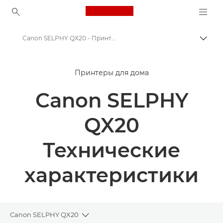
Canon Logo, back to ho
Canon SELPHY QX20 - Принтеры - Технические характеристики
Пере
Canon
Принтеры для дома
Принтеры Canon
Canon SELPHY
Canon SELPHY QX20 - Принтеры
QX20
Технические
характеристики
Canon SELPHY QX20
Toggle breadcrumbs