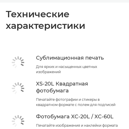
Общая информация
Технические
характеристики
Технические характеристики
Сублимационная печать
Для ярких и насыщенных цветных
изображений
XS-20L Квадратная
фотобумага
Печатайте фотографии и стикеры в
квадратном формате с полем для подписей
Фотобумага XC-20L / XC-60L
Печатайте изображения и наклейки формата