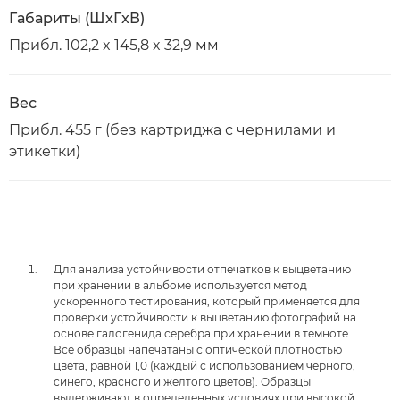
Габариты (ШxГxВ)
Прибл. 102,2 x 145,8 x 32,9 мм
Вес
Прибл. 455 г (без картриджа с чернилами и
этикетки)
Для анализа устойчивости отпечатков к выцветанию
при хранении в альбоме используется метод
ускоренного тестирования, который применяется для
проверки устойчивости к выцветанию фотографий на
основе галогенида серебра при хранении в темноте.
Все образцы напечатаны с оптической плотностью
цвета, равной 1,0 (каждый с использованием черного,
синего, красного и желтого цветов). Образцы
выдерживают в определенных условиях при высокой