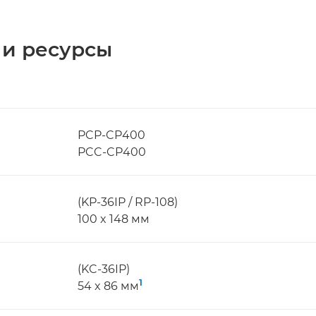
 и ресурсы
PCP-CP400
PCC-CP400
(KP-36IP / RP-108)
100 x 148 мм
(KC-36IP)
1
54 x 86 мм