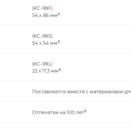
(KC-18IF)
2
54 x 86 мм
(KC-18IS)
3
54 x 54 мм
(KC-18IL)
4
22 х 17,3 мм
Поставляется вместе с материалами дл
5
Отпечатки на 100 лет