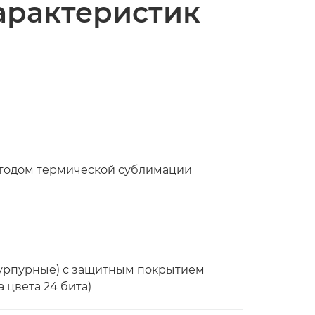
арактеристик
етодом термической сублимации
 пурпурные) с защитным покрытием
 цвета 24 бита)