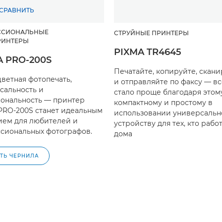
СРАВНИТЬ
ССИОНАЛЬНЫЕ
СТРУЙНЫЕ ПРИНТЕРЫ
РИНТЕРЫ
PIXMA TR4645
A PRO-200S
Печатайте, копируйте, скан
цветная фотопечать,
и отправляйте по факсу — вс
сальность и
стало проще благодаря этом
ональность — принтер
компактному и простому в
PRO-200S станет идеальным
использовании универсальн
ем для любителей и
устройству для тех, кто рабо
сиональных фотографов.
дома
ТЬ ЧЕРНИЛА