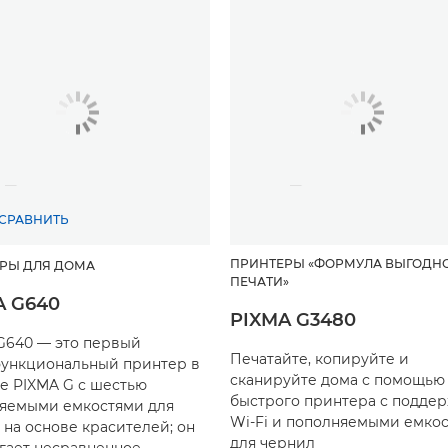
СРАВНИТЬ
ПРИНТЕРЫ «ФОРМУЛА ВЫГОДН
РЫ ДЛЯ ДОМА
ПЕЧАТИ»
A G640
PIXMA G3480
G640 — это первый
Печатайте, копируйте и
ункциональный принтер в
сканируйте дома с помощью 
е PIXMA G с шестью
быстрого принтера с подде
яемыми емкостями для
Wi-Fi и пополняемыми емко
 на основе красителей; он
для чернил