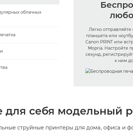
Беспро
пулярных облачных
любо
Легко отправляйте 
печатка
планшета или ноутбу
Canon PRINT или вст
Mopria. Настройте 
ти
секунд, регистрируй
к ним д
ства
 для себя модельный 
ьные струйные принтеры для дома, офиса и ф