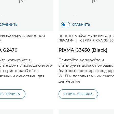
СРАВНИТЬ
СРАВНИТЬ
РЫ «ФОРМУЛА ВЫГОДНОЙ
ПРИНТЕРЫ «ФОРМУЛА ВЫГОДН
»
ПЕЧАТИ»
|
СЕРИЯ PIXMA G3430
A G2470
PIXMA G3430 (Black)
йте, копируйте и
Печатайте, копируйте и
уйте дома с помощью этого
сканируйте дома с помощью 
о принтера «3 в 1» с
быстрого принтера с подде
яемыми емкостями для
Wi-Fi и пополняемыми емко
для чернил
ТЬ ЧЕРНИЛА
КУПИТЬ ЧЕРНИЛА