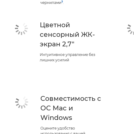
3
чернилами
.
Цветной
сенсорный ЖК-
экран 2,7"
Интуитивное управление без
лишних усилий
Совместимость с
ОС Mac и
Windows
Оцените удобство
использования с вашей