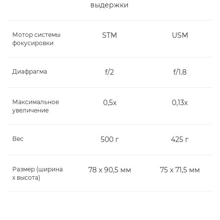
выдержки
Мотор системы
STM
USM
фокусировки
Диафрагма
f/2
f/1.8
Максимальное
0,5x
0,13x
увеличение
Вес
500 г
425 г
Размер (ширина
78 x 90,5 мм
75 x 71,5 мм
x высота)