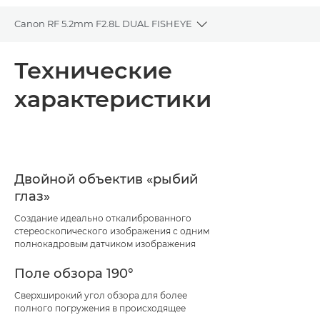
Canon RF 5.2mm F2.8L DUAL FISHEYE
Toggle breadcrumbs
Общая информация
Технические
характеристики
Технические характеристики
Двойной объектив «рыбий
глаз»
Создание идеально откалиброванного
стереоскопического изображения с одним
полнокадровым датчиком изображения
Поле обзора 190°
Сверхширокий угол обзора для более
полного погружения в происходящее