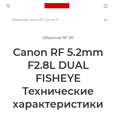
Canon Logo, back to ho
Объектив Canon RF 5.2mm F2.8L Dual Fisheye
Пере
Canon
Объектив RF VR
Объективы для камер Canon
Canon RF 5.2mm
Объектив Canon RF 5.2mm F2.8L Dual Fisheye
F2.8L DUAL
FISHEYE
Технические
характеристики