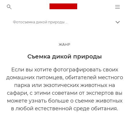
Canon Logo, back to ho
Фотосъемка дикой природы | Мастерская творчества
Пере
Canon
Мастерская творчества | Советы по фотографии и печати и руководства для покупателей
ЖАНР
Истории о фотографии и творчестве
Съемка дикой природы
Если вы хотите фотографировать своих
домашних питомцев, обитателей местного
парка или экзотических животных на
сафари, с этими советами от экспертов вы
можете узнать больше о съемке животных
в любой естественной среде обитания.