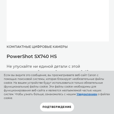
КОМПАКТНЫЕ ЦИФРОВЫЕ КАМЕРЫ
PowerShot SX740 HS
Б
Не упускайте ни единой детали с этой
E
сверхкомпактной камерой, оснащенной 40-кратным
Если вы видите это сообщение, вы просматриваете веб-сайт Canon с
оптическим зумом и поддерживающей разрешение
помощью поисковой системы, которая блокирует необязательные файлы
С
4K Ultra HD.
cookie. На вашем устройстве будут использоваться только обязательные
к
(функциональные) файлы cookie. Эти файлы cookie необходимы для
функционирования веб-сайта и являются неотъемлемой частью наших
и
систем. Чтобы узнать больше, ознакомьтесь с нашим
Уведомлением
о файлах
СМ. НОВУЮ МОДЕЛЬ
с
cookie.
ПОДТВЕРЖДЕНИЕ