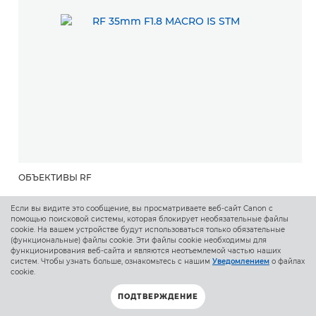
ОБЪЕКТИВЫ RF
RF 35mm F1.8 MACRO IS STM
Если вы видите это сообщение, вы просматриваете веб-сайт Canon с
помощью поисковой системы, которая блокирует необязательные файлы
cookie. На вашем устройстве будут использоваться только обязательные
Светосильный макрообъектив 35 мм с диафрагмой
(функциональные) файлы cookie. Эти файлы cookie необходимы для
f/1.8, широкоугольной перспективой, малой
функционирования веб-сайта и являются неотъемлемой частью наших
дистанцией фокусировки и гибридным режимом
систем. Чтобы узнать больше, ознакомьтесь с нашим
Уведомлением
о файлах
cookie.
стабилизации Hybrid IS.
ПОДТВЕРЖДЕНИЕ