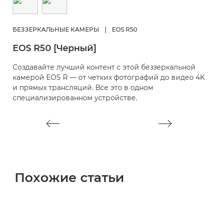
Б
E
БЕЗЗЕРКАЛЬНЫЕ КАМЕРЫ
|
EOS R50
Б
EOS R50 [Черный]
п
п
Создавайте лучший контент с этой беззеркальной
и
камерой EOS R — от четких фотографий до видео 4K
р
и прямых трансляций. Все это в одном
специализированном устройстве.
Похожие статьи