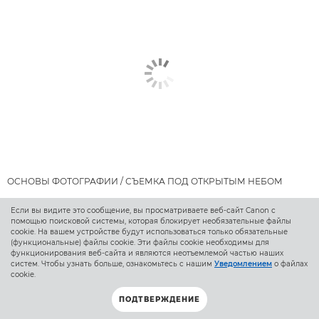
ОСНОВЫ ФОТОГРАФИИ / СЪЕМКА ПОД ОТКРЫТЫМ НЕБОМ
Советы по съемке в экстремальных
Если вы видите это сообщение, вы просматриваете веб-сайт Canon с
помощью поисковой системы, которая блокирует необязательные файлы
погодных условиях
cookie. На вашем устройстве будут использоваться только обязательные
(функциональные) файлы cookie. Эти файлы cookie необходимы для
Ниже представлены советы и рекомендации по
функционирования веб-сайта и являются неотъемлемой частью наших
оттачиванию навыков съемки в экстремальных погодных
систем. Чтобы узнать больше, ознакомьтесь с нашим
Уведомлением
о файлах
условиях, которые помогут вам защитить оборудование
cookie.
и позаботиться о себе.
ПОДТВЕРЖДЕНИЕ