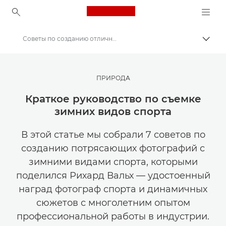
Canon Logo, back to ho
Советы по созданию отличных фотографий в сезон зимних праздников
Пере
Canon
Мастерская творчества | Советы по фотографии и печати и руководства для покупателей
ПРИРОДА
Советы и технические приемы по фотографии и печати
Краткое руководство по съемке
зимних видов спорта
В этой статье мы собрали 7 советов по
созданию потрясающих фотографий с
зимними видами спорта, которыми
поделился Рихард Вальх — удостоенный
наград фотограф спорта и динамичных
сюжетов с многолетним опытом
профессиональной работы в индустрии.