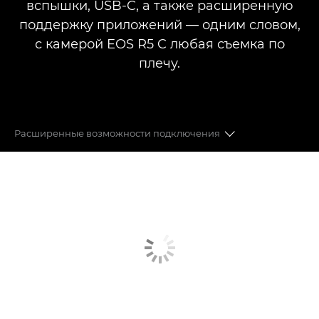
вспышки, USB-C, а также расширенную
поддержку приложений — одним словом,
с камерой EOS R5 C любая съемка по
плечу.
Расширенные возможности подключения
ВИДЕО 8K FF
ФОТО 45 МП
ОБЪЕКТИВЫ
АВТОФОКУСИРОВКА DUAL PIXEL CMOS
ФОРМАТЫ ЗАПИСИ