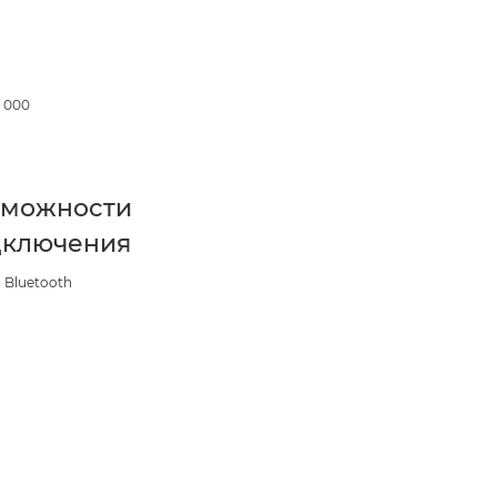
 000
зможности
дключения
и Bluetooth