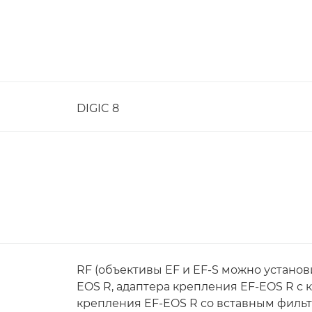
DIGIC 8
RF (объективы EF и EF-S можно устано
EOS R, адаптера крепления EF-EOS R с 
крепления EF-EOS R со вставным фильт