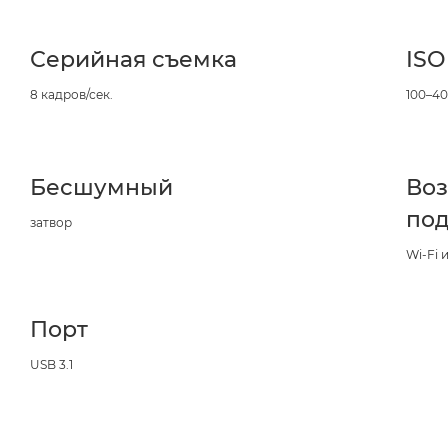
Серийная съемка
ISO
8 кадров/сек.
100–40
Бесшумный
Во
по
затвор
Wi-Fi 
Порт
USB 3.1