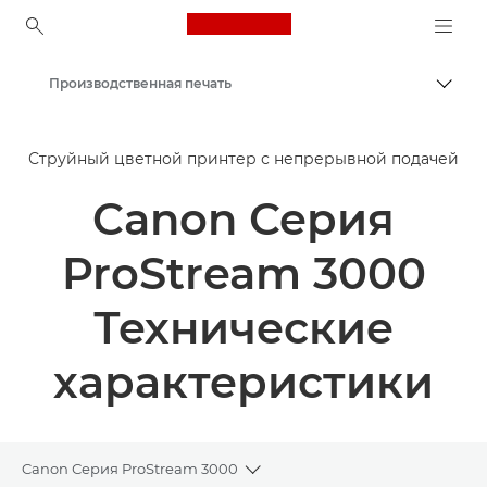
Canon Logo, back to ho
Производственная печать
Пере
Canon
Струйный цветной принтер с непрерывной подачей
Решения и услуги
Canon Серия
Продукты и решения для бизнеса
ProStream 3000
Технические
характеристики
Canon Серия ProStream 3000
Toggle breadcrumbs