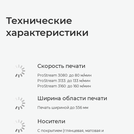
Общая информация
Технические
Технические характеристики
характеристики
Загрузка PDF
Скорость печати
ProStream 3080: до 80 м/мин
ProStream 3133: до 133 м/мин
ProStream 3160: до 160 м/мин
Ширина области печати
Печать шириной до 556 мм
Носители
С покрытием (глянцевая, матовая и