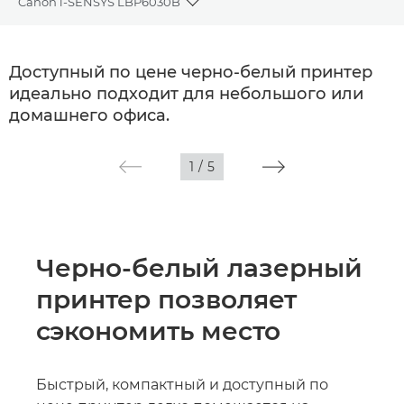
Canon i-SENSYS LBP6030B
Toggle breadcrumbs
Общая информация
Доступный по цене черно-белый принтер
идеально подходит для небольшого или
Технические характеристики
домашнего офиса.
1
/
5
Черно-белый лазерный
принтер позволяет
сэкономить место
Быстрый, компактный и доступный по