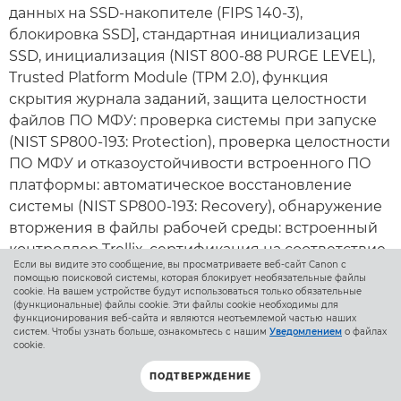
данных на SSD-накопителе (FIPS 140-3),
блокировка SSD], стандартная инициализация
SSD, инициализация (NIST 800-88 PURGE LEVEL),
Trusted Platform Module (TPM 2.0), функция
скрытия журнала заданий, защита целостности
файлов ПО МФУ: проверка системы при запуске
(NIST SP800-193: Protection), проверка целостности
ПО МФУ и отказоустойчивости встроенного ПО
платформы: автоматическое восстановление
системы (NIST SP800-193: Recovery), обнаружение
вторжения в файлы рабочей среды: встроенный
контроллер Trellix, сертификация на соответствие
Если вы видите это сообщение, вы просматриваете веб-сайт Canon с
общим критериям HCD-PP*
помощью поисковой системы, которая блокирует необязательные файлы
cookie. На вашем устройстве будут использоваться только обязательные
(функциональные) файлы cookie. Эти файлы cookie необходимы для
* Ожидается подтверждение
функционирования веб-сайта и являются неотъемлемой частью наших
систем. Чтобы узнать больше, ознакомьтесь с нашим
Уведомлением
о файлах
cookie.
Управление устройствами и аудит
ПОДТВЕРЖДЕНИЕ
Пароль администратора, управление цифровыми