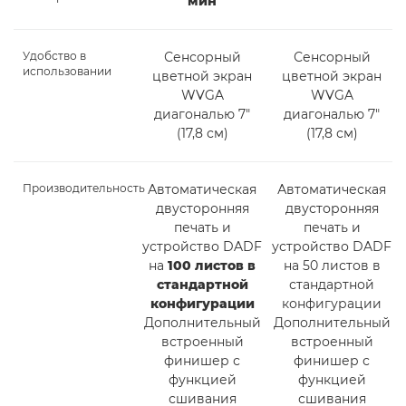
мин
Удобство в
Сенсорный
Сенсорный
использовании
цветной экран
цветной экран
WVGA
WVGA
диагональю 7"
диагональю 7"
(17,8 см)
(17,8 см)
Производительность
Автоматическая
Автоматическая
двусторонняя
двусторонняя
печать и
печать и
устройство DADF
устройство DADF
на
100 листов в
на 50 листов в
стандартной
стандартной
конфигурации
конфигурации
Дополнительный
Дополнительный
встроенный
встроенный
финишер с
финишер с
функцией
функцией
сшивания
сшивания