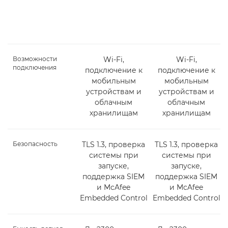
Возможности
Wi-Fi,
Wi-Fi,
подключения
подключение к
подключение к
мобильным
мобильным
устройствам и
устройствам и
облачным
облачным
хранилищам
хранилищам
Безопасность
TLS 1.3, проверка
TLS 1.3, проверка
системы при
системы при
запуске,
запуске,
поддержка SIEM
поддержка SIEM
и McAfee
и McAfee
Embedded Control
Embedded Control