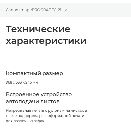
Canon imagePROGRAF TC-21
Toggle breadcrumbs
Общая информация
Технические
характеристики
Технические характеристики
Компактный размер
968 x 533 x 245 мм
Встроенное устройство
автоподачи листов
Непрерывная печать с рулона и на листах, а
также поддержка разноформатной печати
для различных задач