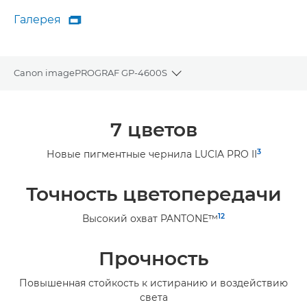
Галерея

Галерея
Canon imagePROGRAF GP-4600S
Toggle breadcrumbs
Общая информация
7 цветов
Технические характеристики
3
Новые пигментные чернила LUCIA PRO II
Галерея
Точность цветопередачи
1
2
Высокий охват PANTONE™
Прочность
Повышенная стойкость к истиранию и воздействию
света