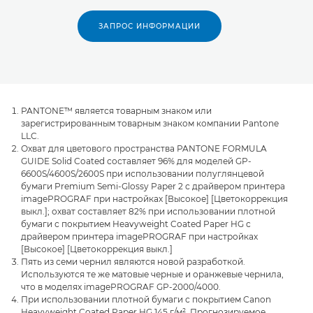
ЗАПРОС ИНФОРМАЦИИ
PANTONE™ является товарным знаком или
зарегистрированным товарным знаком компании Pantone
LLC.
Охват для цветового пространства PANTONE FORMULA
GUIDE Solid Coated составляет 96% для моделей GP-
6600S/4600S/2600S при использовании полуглянцевой
бумаги Premium Semi-Glossy Paper 2 с драйвером принтера
imagePROGRAF при настройках [Высокое] [Цветокоррекция
выкл.]; охват составляет 82% при использовании плотной
бумаги с покрытием Heavyweight Coated Paper HG с
драйвером принтера imagePROGRAF при настройках
[Высокое] [Цветокоррекция выкл.]
Пять из семи чернил являются новой разработкой.
Используются те же матовые черные и оранжевые чернила,
что в моделях imagePROGRAF GP-2000/4000.
При использовании плотной бумаги с покрытием Canon
Heavyweight Coated Paper HG 145 г/м². Прогнозируемое