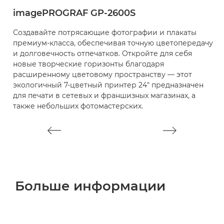
imagePROGRAF GP-2600S
i
Создавайте потрясающие фотографии и плакаты
С
премиум-класса, обеспечивая точную цветопередачу
т
и долговечность отпечатков. Откройте для себя
ф
новые творческие горизонты благодаря
т
расширенному цветовому пространству — этот
ц
экологичный 7-цветный принтер 24" предназначен
ц
для печати в сетевых и франшизных магазинах, а
с
также небольших фотомастерских.
п
Больше информации