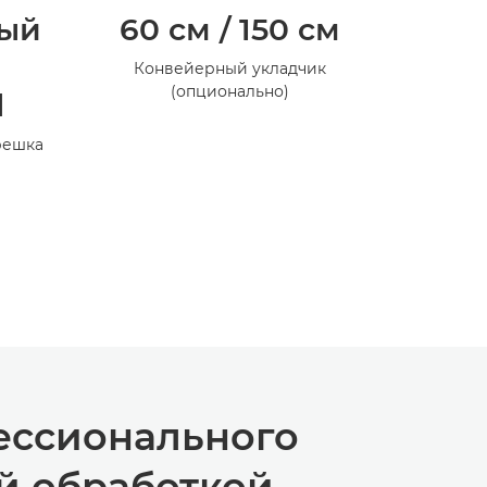
ый
60 см / 150 см
Руч
Конвейерный укладчик
Опц
(опционально)
d
решка
ессионального
й обработкой