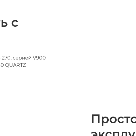
ь с
 270, серией V900
140 QUARTZ
Прост
экспл