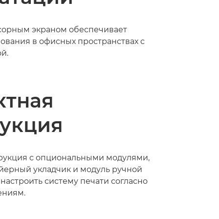
сорным экраном обеспечивает
ования в офисных пространствах с
й.
ктная
рукция
рукция с опциональными модулями,
ейерный укладчик и модуль ручной
 настроить систему печати согласно
ениям.