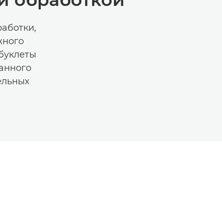
аботки,
жного
 буклеты
анного
ельных