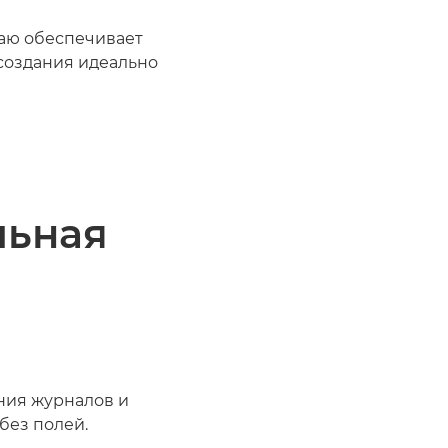
аю обеспечивает
 создания идеально
льная
ния журналов и
без полей.