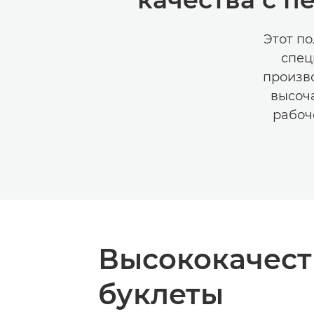
Этот п
спец
произво
высоч
рабоч
Высококачес
буклеты