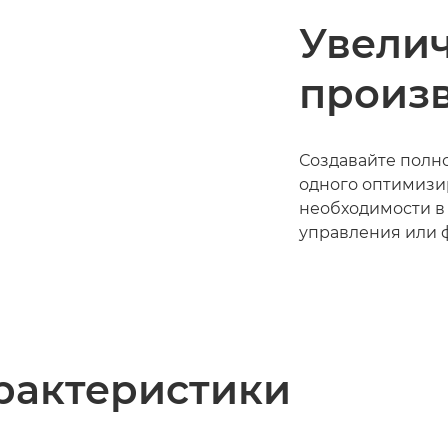
Увели
произ
Создавайте полн
одного оптимизи
необходимости в
управления или 
рактеристики