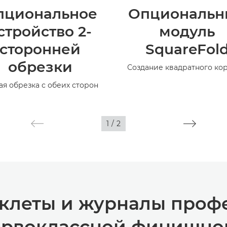
пциональное
Опциональн
стройство 2-
модуль
сторонней
SquareFol
обрезки
Создание квадратного ко
ая обрезка с обеих сторон
1
/
2
уклеты и журналы проф
первоклассной финишно