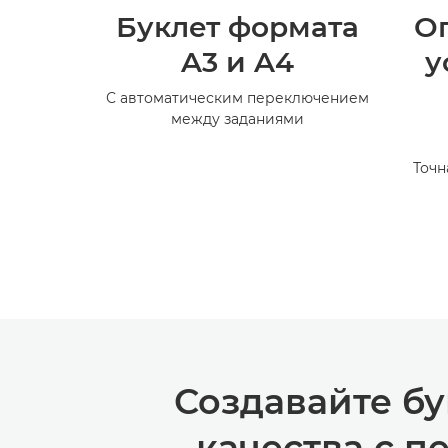
Буклет формата
О
A3 и A4
у
С автоматическим переключением
между заданиями
Точн
Создавайте б
качества с 