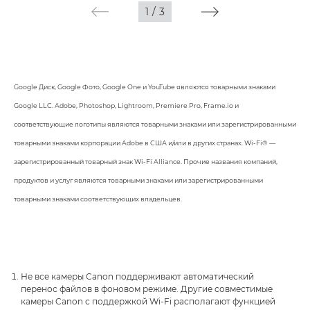
1
/
3
Google Диск, Google Фото, Google One и YouTube являются товарными знаками
Google LLC. Adobe, Photoshop, Lightroom, Premiere Pro, Frame.io и
соответствующие логотипы являются товарными знаками или зарегистрированными
товарными знаками корпорации Adobe в США и/или в других странах. Wi-Fi® —
зарегистрированный товарный знак Wi-Fi Alliance. Прочие названия компаний,
продуктов и услуг являются товарными знаками или зарегистрированными
товарными знаками соответствующих владельцев.
Не все камеры Canon поддерживают автоматический
перенос файлов в фоновом режиме. Другие совместимые
камеры Canon с поддержкой Wi-Fi располагают функцией