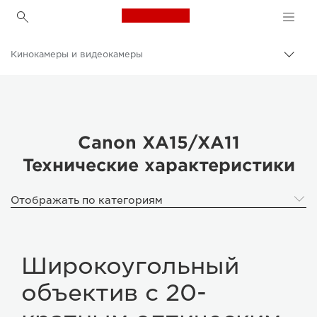
Canon Logo, back to h
Кинокамеры и видеокамеры
Пере
цепо
Canon
Canon XA15/XA11
Технические характеристики
Отображать по категориям
Широкоугольный
объектив с 20-