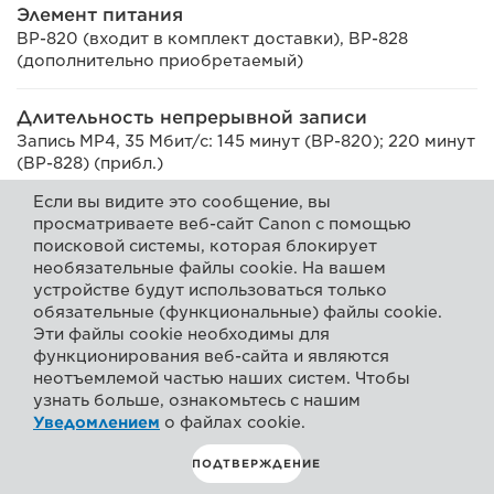
Элемент питания
BP-820 (входит в комплект доставки), BP-828
(дополнительно приобретаемый)
Длительность непрерывной записи
Запись MP4, 35 Мбит/с: 145 минут (BP-820); 220 минут
(BP-828) (прибл.)
Если вы видите это сообщение, вы
просматриваете веб-сайт Canon с помощью
Размер и вес
поисковой системы, которая блокирует
необязательные файлы cookie. На вашем
устройстве будут использоваться только
обязательные (функциональные) файлы cookie.
Габариты
Эти файлы cookie необходимы для
Прибл. 131 x 180 x 231 мм (прибл. 5,2 x 7,1 x 9,1 дюймов)
функционирования веб-сайта и являются
[с блендой объектива, устройством-держателем
неотъемлемой частью наших систем. Чтобы
микрофона и ручкой]
узнать больше, ознакомьтесь с нашим
Уведомлением
о файлах cookie.
Вес (только камера)
ПОДТВЕРЖДЕНИЕ
XA15: прибл. 750 г XA11: прибл. 745 г