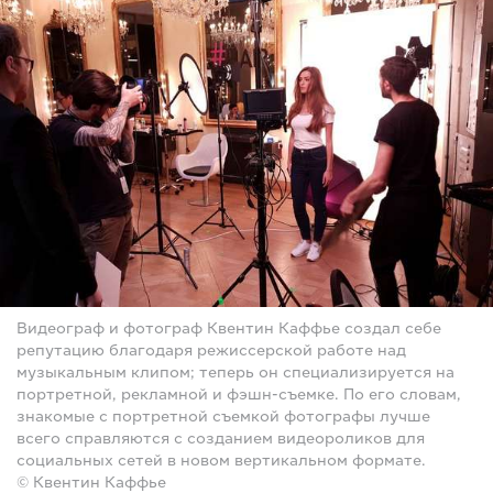
Видеограф и фотограф Квентин Каффье создал себе
репутацию благодаря режиссерской работе над
музыкальным клипом; теперь он специализируется на
портретной, рекламной и фэшн-съемке. По его словам,
знакомые с портретной съемкой фотографы лучше
всего справляются с созданием видеороликов для
социальных сетей в новом вертикальном формате.
© Квентин Каффье