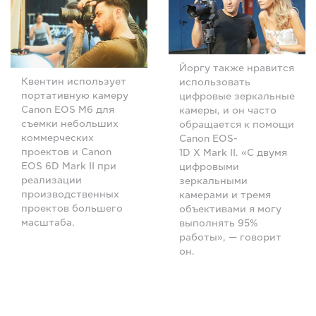
Йоргу также нравится
Квентин использует
использовать
портативную камеру
цифровые зеркальные
Canon EOS M6 для
камеры, и он часто
съемки небольших
обращается к помощи
коммерческих
Canon EOS-
проектов и Canon
1D X Mark II. «С двумя
EOS 6D Mark II при
цифровыми
реализации
зеркальными
производственных
камерами и тремя
проектов большего
объективами я могу
масштаба.
выполнять 95%
работы», — говорит
он.