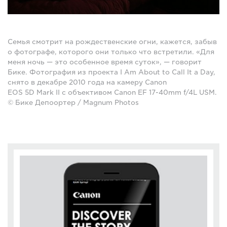
Семья смотрит на рождественские огни, кажется, забыв
о фотографе, которого они только что встретили. «Для
меня ночь — это особенное время суток», — говорит
Бике. Фотография из проекта I Am About to Call It a Day,
снято в декабре 2010 года на камеру Canon
EOS 5D Mark II с объективом Canon EF 17-40mm f/4L USM.
© Бике Депоортер / Magnum Photos