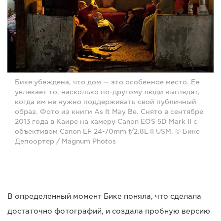
Бике убеждена, что дом — это особенное место. Ее
увлекает то, насколько по-другому люди выглядят,
когда им не нужно поддерживать свой публичный
образ. Фото из книги As It May Be. Снято в сентябре
2013 года в Каире на камеру Canon EOS 5D Mark II с
объективом Canon EF 24-70mm f/2.8L II USM. © Бике
Депоортер / Magnum Photos
В определенный момент Бике поняла, что сделала
достаточно фотографий, и создала пробную версию