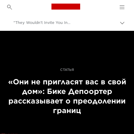
Canon Logo, back to h
"They Wouldn't Invite You Inside": Bieke Depoorter On Breaking Boundaries - Canon UK
Пере
цепо
Canon
Профессиональная фото- и видеосъемка
Истории
СТАТЬЯ
«Они не пригласят вас в свой
дом»: Бике Депоортер
рассказывает о преодолении
границ