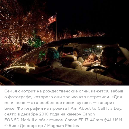
Семья смотрит на рождественские огни, кажется, забыв
о фотографе, которого они только что встретили. «Для
меня ночь — это особенное время суток», — говорит
Бике. Фотография из проекта I Am About to Call It a Day,
снято в декабре 2010 года на камеру Canon
EOS 5D Mark II с объективом Canon EF 17-40mm f/4L USM.
© Бике Депоортер / Magnum Photos