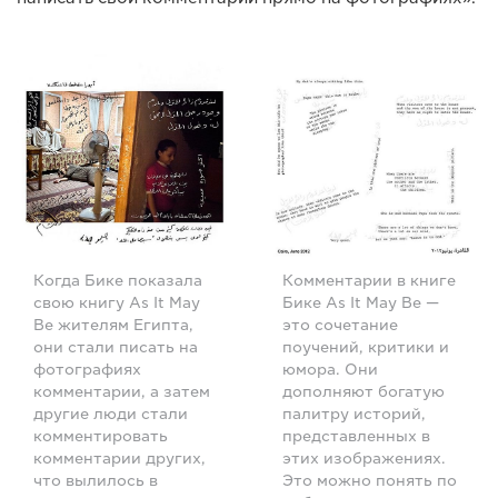
Когда Бике показала
Комментарии в книге
свою книгу As It May
Бике As It May Be —
Be жителям Египта,
это сочетание
они стали писать на
поучений, критики и
фотографиях
юмора. Они
комментарии, а затем
дополняют богатую
другие люди стали
палитру историй,
комментировать
представленных в
комментарии других,
этих изображениях.
что вылилось в
Это можно понять по