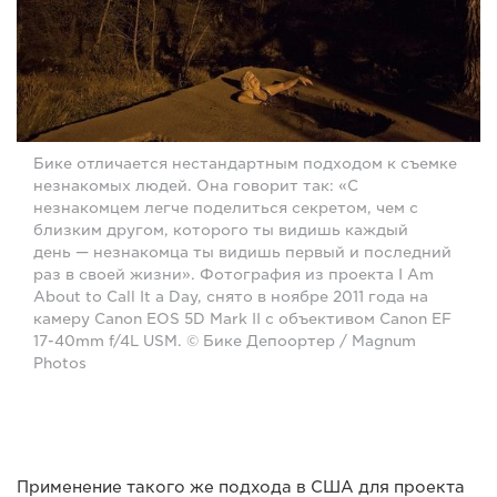
Бике отличается нестандартным подходом к съемке
незнакомых людей. Она говорит так: «С
незнакомцем легче поделиться секретом, чем с
близким другом, которого ты видишь каждый
день — незнакомца ты видишь первый и последний
раз в своей жизни». Фотография из проекта I Am
About to Call It a Day, снято в ноябре 2011 года на
камеру Canon EOS 5D Mark II с объективом Canon EF
17-40mm f/4L USM. © Бике Депоортер / Magnum
Photos
Применение такого же подхода в США для проекта