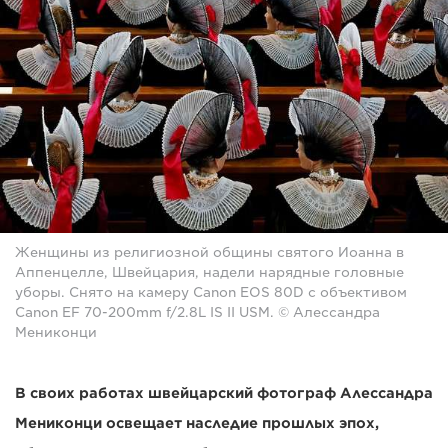
Женщины из религиозной общины святого Иоанна в
Аппенцелле, Швейцария, надели нарядные головные
уборы. Снято на камеру Canon EOS 80D с объективом
Canon EF 70-200mm f/2.8L IS II USM. © Алессандра
Мениконци
В своих работах швейцарский фотограф Алессандра
Мениконци освещает наследие прошлых эпох,