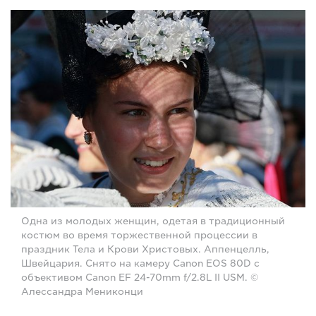
Одна из молодых женщин, одетая в традиционный
костюм во время торжественной процессии в
праздник Тела и Крови Христовых. Аппенцелль,
Швейцария. Снято на камеру Canon EOS 80D с
объективом Canon EF 24-70mm f/2.8L II USM. ©
Алессандра Мениконци