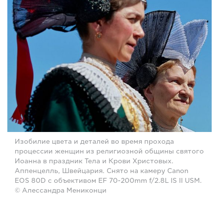
Изобилие цвета и деталей во время прохода
процессии женщин из религиозной общины святого
Иоанна в праздник Тела и Крови Христовых.
Аппенцелль, Швейцария. Снято на камеру Canon
EOS 80D с объективом EF 70-200mm f/2.8L IS II USM.
© Алессандра Мениконци