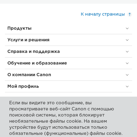
К началу страницы
Продукты
Услуги и решения
Справка и поддержка
Обучение и образование
О компании Canon
Мой профиль
Если вы видите это сообщение, вы
Условия использования
Уведомление о файлах cookie
просматриваете веб-сайт Canon с помощью
Доступность
Конфиденциальность
поисковой системы, которая блокирует
Заявление о современном рабстве (PDF)
необязательные файлы cookie. На вашем
Потребитель: где купить
Бизнес: где купить
устройстве будут использоваться только
Параметры файлов cookie
обязательные (функциональные) файлы cookie.