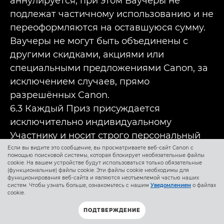
аннулируется, при этом Ваучеры не
подлежат частичному использованию и не
переоформляются на оставшуюся сумму.
Ваучеры не могут быть объединены с
другими скидками, акциями или
специальными предложениями Canon, за
исключением случаев, прямо
разрешённых Canon.
6.3 Каждый Приз присуждается
исключительно индивидуальному
Участнику и носит строго персональный
характер для победителя.
Если вы видите это сообщение, вы просматриваете веб-сайт Canon с
помощью поисковой системы, которая блокирует необязательные файлы
6.4. Общие Условия Наград
cookie. На вашем устройстве будут использоваться только обязательные
(функциональные) файлы cookie. Эти файлы cookie необходимы для
a) Призы не подлежат передаче, обмену, и
функционирования веб-сайта и являются неотъемлемой частью наших
систем. Чтобы узнать больше, ознакомьтесь с нашим
Уведомлением
о файлах
денежные или кредитные альтернативы
cookie.
не будут предложены вместо
ПОДТВЕРЖДЕНИЕ
предлагаемого приза.