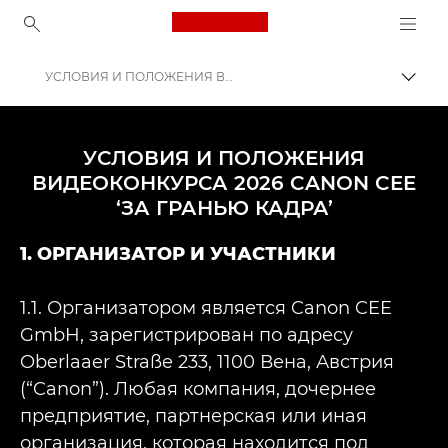
Canon Logo, back to ho
УСЛОВИЯ И ПОЛОЖЕНИЯ ВИДЕОКОНКУРСА 2026 CANON CEE ‘ЗА ГРАНЬЮ КАДРА’
Пере
Canon
Участвуйте: кампании и программы
УСЛОВИЯ И ПОЛОЖЕНИЯ
ВИДЕОКОНКУРСА 2026 CANON CEE
ЗА ГРАНЬЮ КАДРА
‘ЗА ГРАНЬЮ КАДРА’
1. ОРГАНИЗАТОР И УЧАСТНИКИ
1.1. Организатором является Canon CEE
GmbH, зарегистрирован по адресу
Oberlaaer Straße 233, 1100 Вена, Австрия
(“Canon”). Любая компания, дочернее
предприятие, партнерская или иная
организация, которая находится под