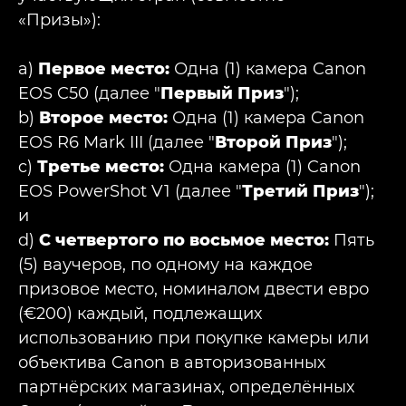
«Призы»):
a)
Первое место:
Одна (1) камера Canon
EOS C50 (далее "
Первый Приз
");
b)
Второе место:
Одна (1) камера Canon
EOS R6 Mark III (далее "
Второй Приз
");
c)
Третье место:
Одна камера (1) Canon
EOS PowerShot V1 (далее "
Третий Приз
");
и
d)
С четвертого по восьмое место:
Пять
(5) ваучеров, по одному на каждое
призовое место, номиналом двести евро
(€200) каждый, подлежащих
использованию при покупке камеры или
объектива Canon в авторизованных
партнёрских магазинах, определённых