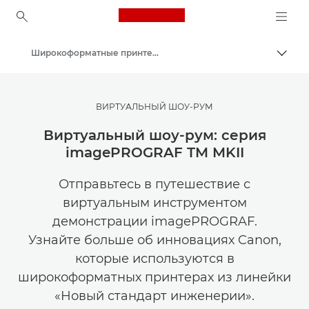
Canon Logo, back to ho
Широкоформатные принтеры
Пере
Canon
Решения и услуги
ВИРТУАЛЬНЫЙ ШОУ-РУМ
Продукты и решения для бизнеса
Виртуальный шоу-рум: серия
imagePROGRAF TM MKII
Отправьтесь в путешествие с
виртуальным инструментом
демонстрации imagePROGRAF.
Узнайте больше об инновациях Canon,
которые используются в
широкоформатных принтерах из линейки
«Новый стандарт инженерии».