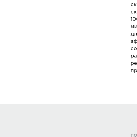
ск
ск
10
ми
д
эф
со
ра
ре
пр
ПО