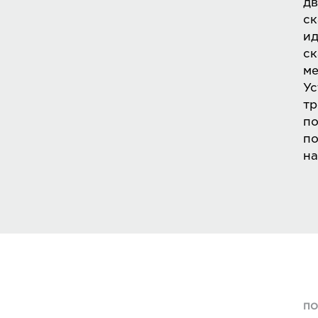
дв
ск
ид
ск
ме
Ус
тр
по
по
на
ПО