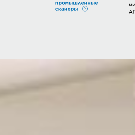
промышленные
ми
сканеры
АП