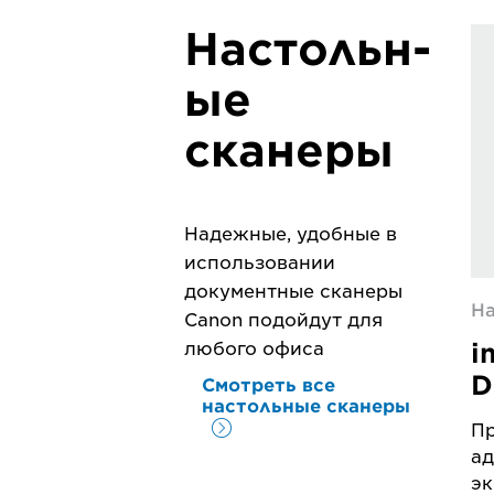
Настольн-
ые
сканеры
Надежные, удобные в
использовании
документные сканеры
На
Canon подойдут для
i
любого офиса
D
Смотреть все
настольные сканеры
Пр
ад
эк