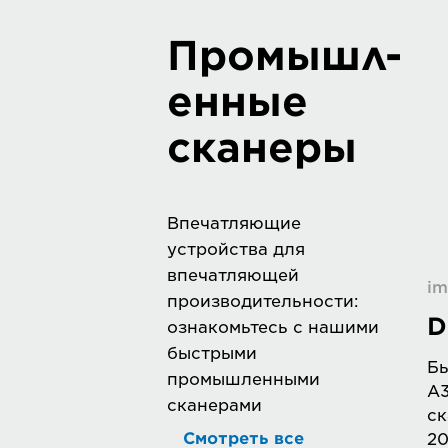
Промышл-
енные
сканеры
Впечатляющие
устройства для
впечатляющей
i
производительности:
D
ознакомьтесь с нашими
быстрыми
Бы
промышленными
A3
сканерами
ск
Смотреть все
20