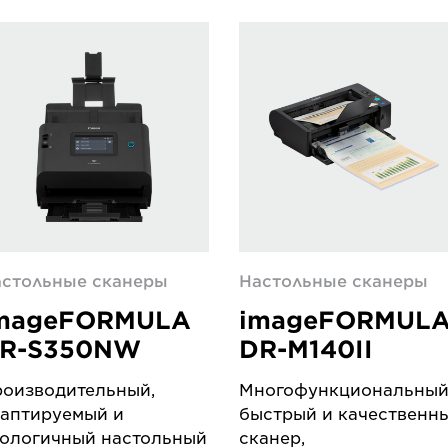
стольные сканеры
Настольные сканеры
mageFORMULA
imageFORMUL
R-S350NW
DR-M140II
оизводительный,
Многофункциональный
аптируемый и
быстрый и качественн
ологичный настольный
сканер,