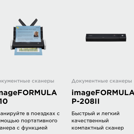
окументные сканеры
Документные сканеры
mageFORMULA
imageFORMUL
10
P-208II
анируйте в поездках с
Быстрый и легкий
омощью портативного
качественный
анера с функцией
компактный сканер