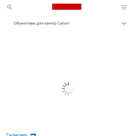
Canon Logo, back to ho
Объективы для камер Canon
Пере
Canon
Галерея
