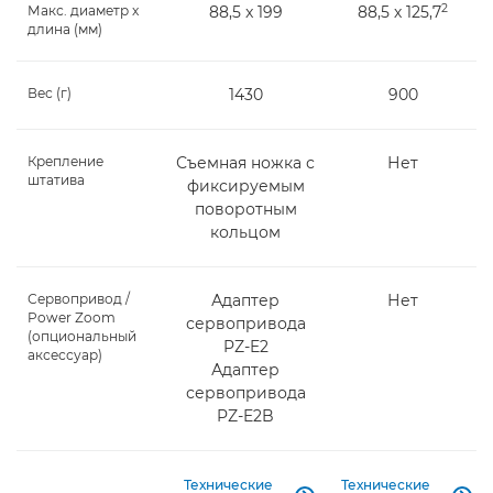
2
Макс. диаметр x
88,5 x 199
88,5 х 125,7
длина (мм)
Вес (г)
1430
900
Крепление
Съемная ножка с
Нет
штатива
фиксируемым
поворотным
кольцом
Сервопривод /
Адаптер
Нет
Power Zoom
сервопривода
(опциональный
PZ-E2
аксессуар)
Адаптер
сервопривода
PZ-E2B
Технические
Технические