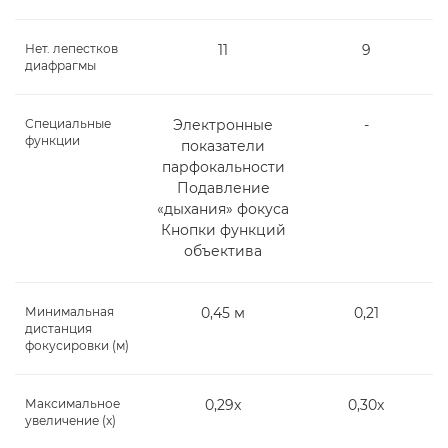
Нет. лепестков
11
9
диафрагмы
Специальные
Электронные
-
функции
показатели
парфокальности
Подавление
«дыхания» фокуса
Кнопки функций
объектива
Минимальная
0,45 м
0,21
дистанция
фокусировки (м)
Максимальное
0,29x
0,30x
увеличение (x)