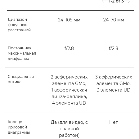
1-2
of
3
Диапазон
24–105 мм
24–70 мм
фокусных
расстояний
Постоянная
f/2.8
f/2.8
максимальная
диафрагма
Специальная
2 асферических
3 асферических
оптика
элемента GMo,
элемента GMo,
1 асферическая
3 элемента UD
линза-реплика,
4 элемента UD
Кольцо
Да (для видео, с
Нет
ирисовой
плавной
диаграммы
работой)