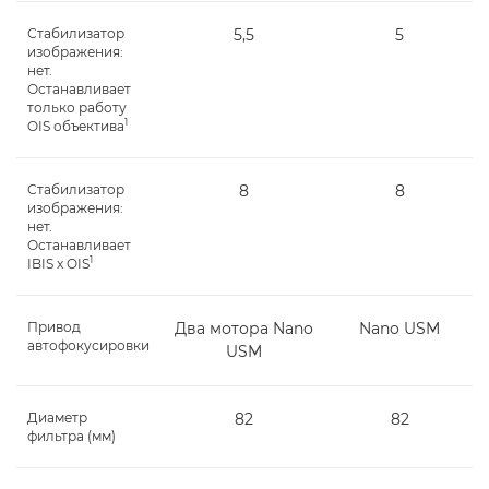
Стабилизатор
5,5
5
изображения:
нет.
Останавливает
только работу
1
OIS объектива
Стабилизатор
8
8
изображения:
нет.
Останавливает
1
IBIS x OIS
Привод
Два мотора Nano
Nano USM
автофокусировки
USM
Диаметр
82
82
фильтра (мм)