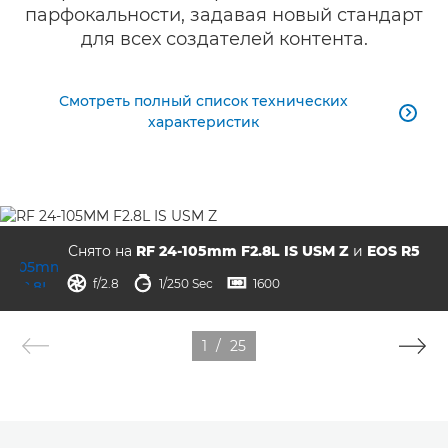
парфокальности, задавая новый стандарт
для всех создателей контента.
Смотреть полный список технических

характеристик
Снято на
RF 24-105mm F2.8L IS USM Z
и
EOS R5
диафрагма
выдержка
ISO



f/2.8
1/250 Sec
1600
1
/
25