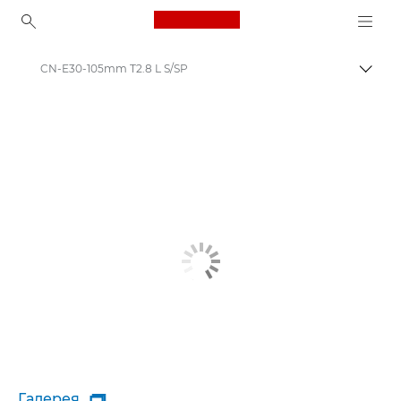
Canon Logo, back to ho
CN-E30-105mm T2.8 L S/SP
Пере
Canon
Галерея
