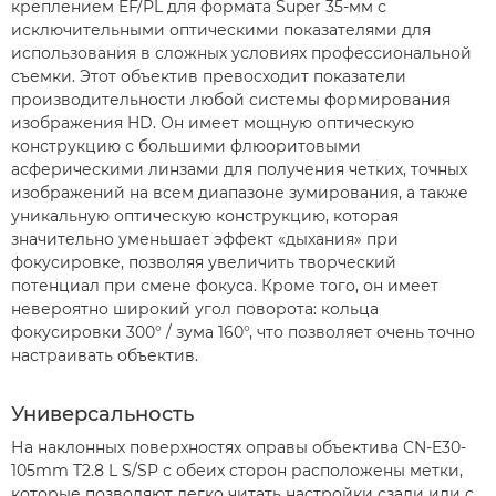
креплением EF/PL для формата Super 35-мм с
исключительными оптическими показателями для
использования в сложных условиях профессиональной
съемки. Этот объектив превосходит показатели
производительности любой системы формирования
изображения HD. Он имеет мощную оптическую
конструкцию с большими флюоритовыми
асферическими линзами для получения четких, точных
изображений на всем диапазоне зумирования, а также
уникальную оптическую конструкцию, которая
значительно уменьшает эффект «дыхания» при
фокусировке, позволяя увеличить творческий
потенциал при смене фокуса. Кроме того, он имеет
невероятно широкий угол поворота: кольца
фокусировки 300° / зума 160°, что позволяет очень точно
настраивать объектив.
Универсальность
На наклонных поверхностях оправы объектива CN-E30-
105mm T2.8 L S/SP с обеих сторон расположены метки,
которые позволяют легко читать настройки сзади или с