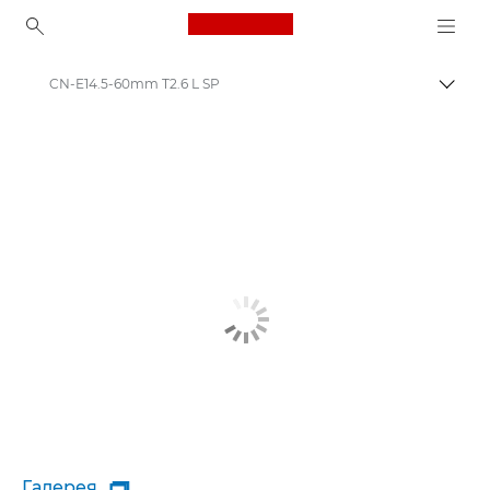
Canon Logo, back to ho
CN-E14.5-60mm T2.6 L SP
Пере
Canon
Галерея
