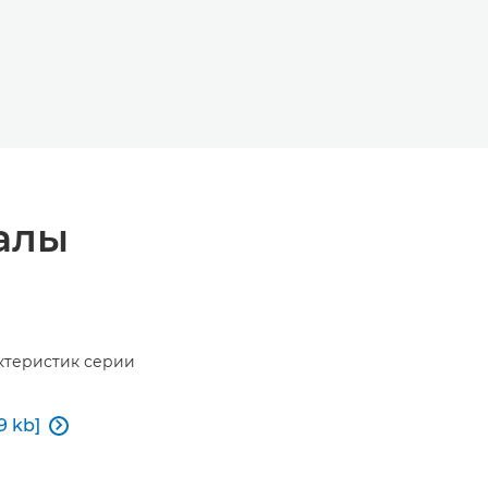
алы
ктеристик серии
9 kb]
