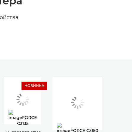
тера
ройства
НОВИНКА