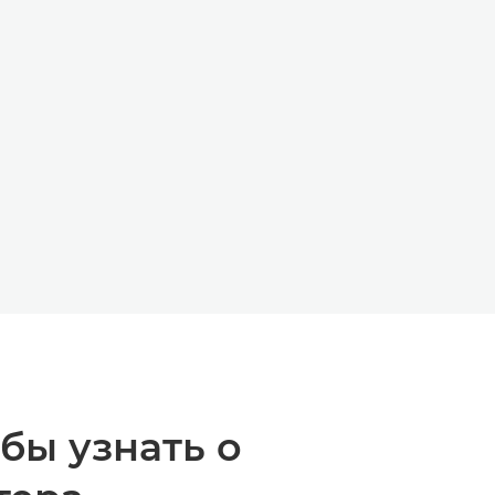
ЙД
Й СЛАЙД
бы узнать о