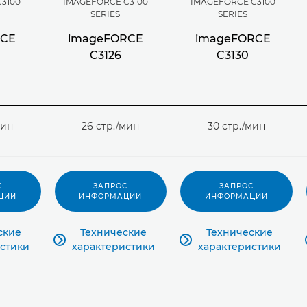
3100
IMAGEFORCE C3100
IMAGEFORCE C3100
SERIES
SERIES
RCE
imageFORCE
imageFORCE
C3126
C3130
мин
26 стр./мин
30 стр./мин
С
ЗАПРОС
ЗАПРОС
ЦИИ
ИНФОРМАЦИИ
ИНФОРМАЦИИ
ские
Технические
Технические


стики
характеристики
характеристики