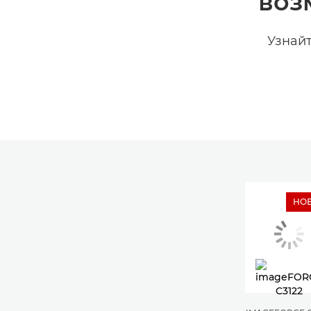
воз
Узнайт
НО